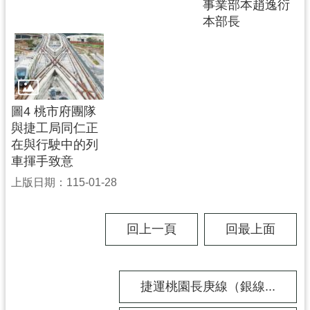
事業部本趙逸衍
捷
本部長
運
局
怎
麼
去
圖4 桃市府團隊
？
與捷工局同仁正
在與行駛中的列
車揮手致意
上版日期：115-01-28
回上一頁
回最上面
捷運桃園長庚線（銀線...