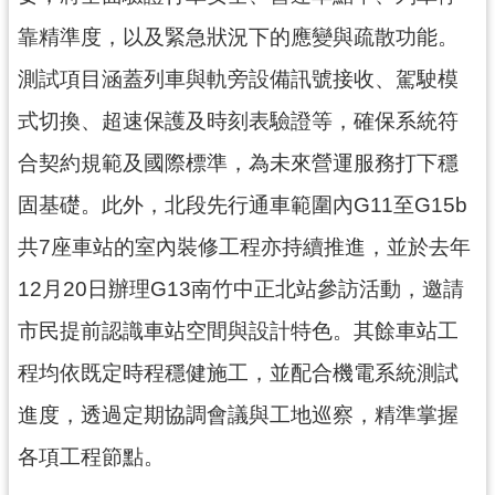
通
訊
靠精準度，以及緊急狀況下的應變與疏散功能。
錄
測試項目涵蓋列車與軌旁設備訊號接收、駕駛模
回
式切換、超速保護及時刻表驗證等，確保系統符
首
合契約規範及國際標準，為未來營運服務打下穩
頁
固基礎。此外，北段先行通車範圍內G11至G15b
網
站
共7座車站的室內裝修工程亦持續推進，並於去年
導
12月20日辦理G13南竹中正北站參訪活動，邀請
覽
市民提前認識車站空間與設計特色。其餘車站工
市
政
程均依既定時程穩健施工，並配合機電系統測試
信
進度，透過定期協調會議與工地巡察，精準掌握
箱
各項工程節點。
桃
園