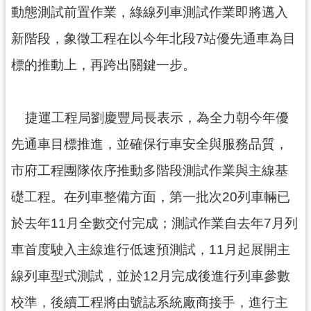
動態測試前置作業，綠線列車測試作業即將邁入
尋
新階段，象徵工程在以今年北段7站優先通車為目
標的推動上，再跨出關鍵一步。
認
識
捷運工程局劉慶豐局長表示，為全力朝今年優
我
們
先通車目標推進，並確保行車安全與服務品質，
訊
市府工程團隊依序推動多階段測試作業與主線基
息
礎工程。在列車整備方面，第一批次20列車輛已
公
告
於去年11月全數交付完成；測試作業自去年7月列
業
車首度駛入主線進行低速預測試，11月起展開主
務
線列車型式測試，並於12月完成後進行列車參數
資
訊
校準，後續工程將由號誌系統廠商接手，進行主