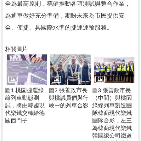
全為最高原則，穩健推動各項測試與整合作業，
政
府
為通車做好充分準備，期盼未來為市民提供安
網
全、便捷、具國際水準的捷運運輸服務。
站
資
料
相關圖片
開
放
宣
告
市
圖1 桃園捷運綠
圖2 張善政市長
圖3 張善政市長
府
線列車動態測
與桃議員們與行
（中間）與桃園
官
試，將由韓國現
駛中的列車合影
綠線列車製造團
方
代樂鐵交棒給德
隊韓商現代樂鐵
L
國西門子
團隊合影，左三
I
為韓商現代樂鐵
N
韓國總公司鐵道
E