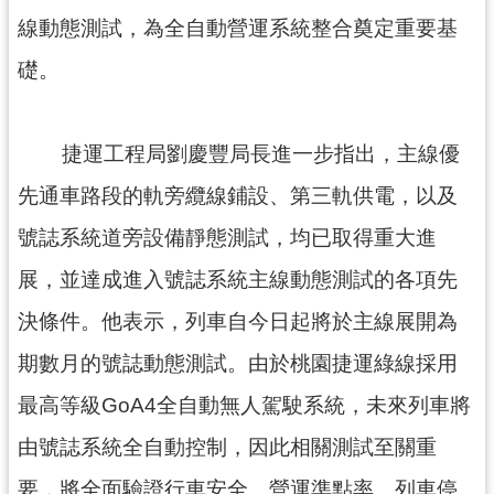
工
線動態測試，為全自動營運系統整合奠定重要基
程
礎。
進
度
廉
捷運工程局劉慶豐局長進一步指出，主線優
政
先通車路段的軌旁纜線鋪設、第三軌供電，以及
平
臺
號誌系統道旁設備靜態測試，均已取得重大進
政
展，並達成進入號誌系統主線動態測試的各項先
府
資
決條件。他表示，列車自今日起將於主線展開為
訊
期數月的號誌動態測試。由於桃園捷運綠線採用
公
開
最高等級GoA4全自動無人駕駛系統，未來列車將
機
由號誌系統全自動控制，因此相關測試至關重
關
要，將全面驗證行車安全、營運準點率、列車停