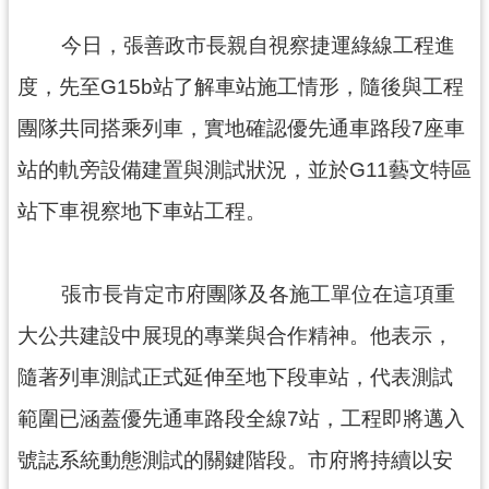
市
今日，張善政市長親自視察捷運綠線工程進
入
口
度，先至G15b站了解車站施工情形，隨後與工程
網
團隊共同搭乘列車，實地確認優先通車路段7座車
站
站的軌旁設備建置與測試狀況，並於G11藝文特區
隱
私
站下車視察地下車站工程。
權
政
策
張市長肯定市府團隊及各施工單位在這項重
網
大公共建設中展現的專業與合作精神。他表示，
站
隨著列車測試正式延伸至地下段車站，代表測試
安
全
範圍已涵蓋優先通車路段全線7站，工程即將邁入
政
號誌系統動態測試的關鍵階段。市府將持續以安
策