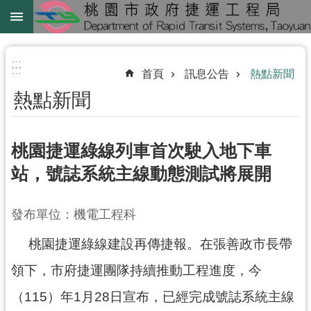
跳到主要內容區塊
綠
線
:::
:::
首頁
訊息公告
熱點新聞
綠
熱點新聞
延
中
壢
桃園捷運綠線列車首次駛入地下車
鐵
站，號誌系統主線動態測試將展開
路
地
發布單位：機電工程科
下
化
桃園捷運綠線建設再傳捷報。在張善政市長帶
進
領下，市府捷運團隊持續推動工程進度，今
階
（115）年1月28日宣布，已經完成號誌系統主線
搜