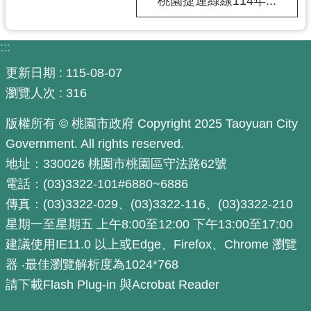
桃園捷運綠線114年...
通
訊
錄
:::
更新日期
115-08-07
回
首
瀏覽人次
316
頁
版權所有 © 桃園市政府 Copyright 2025 Taoyuan City
網
Government. All rights reserved.
站
地址：330026 桃園市桃園區守法路62號
導
電話：(03)3322-101#6880~6886
覽
傳真：(03)3322-029、(03)3322-116、(03)3322-210
市
星期一至星期五 上午8:00至12:00 下午13:00至17:00
政
建議使用IE11.0 以上或Edge、Firefox、Chrome 瀏覽
信
器 ‧最佳瀏覽解析度為1024*768
箱
請下載Flash Plug-in 與Acrobat Reader
桃
園