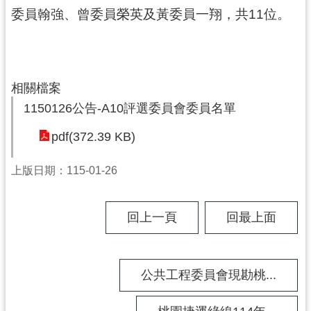
工
委員翰強、曾委員榮英及黃委員一翔，共11位。
程
進
度
相關檔案
廉
政
1150126公告-A10評選委員會委員名單
平
pdf(372.39 KB)
臺
政
上版日期：115-01-26
府
資
回上一頁
回最上面
訊
公
開
公共工程委員會現勘桃...
機
關