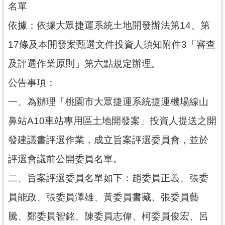
名單
尋
依據：依據大眾捷運系統土地開發辦法第14、第
17條及本開發案甄選文件投資人須知附件3「審查
認
及評選作業原則」第六點規定辦理。
識
公告事項：
我
們
一、為辦理「桃園市大眾捷運系統捷運機場線山
訊
鼻站A10車站專用區土地開發案」投資人提送之開
息
發建議書評選作業，成立旨案評選委員會，並於
公
告
評選會議前公開委員名單。
業
二、旨案評選委員名單如下：趙委員正義、張委
務
員能政、張委員澤雄、黃委員書藏、張委員藝
資
訊
騰、鄭委員智銘、陳委員志偉、柯委員俊宏、呂