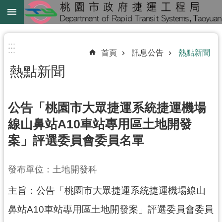
跳到主要內容區塊
綠
線
:::
:::
首頁
訊息公告
熱點新聞
綠
熱點新聞
延
中
壢
公告「桃園市大眾捷運系統捷運機場
鐵
線山鼻站A10車站專用區土地開發
路
案」評選委員會委員名單
地
下
化
發布單位：土地開發科
主旨：公告「桃園市大眾捷運系統捷運機場線山
進
階
鼻站A10車站專用區土地開發案」評選委員會委員
搜