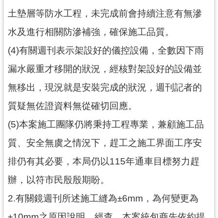
土墊層等防水工程，未完成前會持續注意有無滲
水及進行相關防滲補強，確保施工品質。
(4)有關週刊表示架設好的儀控設備，全數因下雨
漏水嚴重才移開的狀況，經核對架設好的設備並
無移出，現況就是安裝完成的狀況，週刊記者的
質疑無佐證資料無從確切回應。
(5)本案施工團隊仍將秉持工程專業，兼顧施工品
質、安全無虞之情況下，趕工之施工界面工序安
排仍有其必要，本局仍以115年通車目標努力趕
辦，以符市民殷殷期盼。
2.有關鏡週刊所述施工縫為±6mm，為何變更為
±10mm之原因說明。經查，本案統包商先依約提