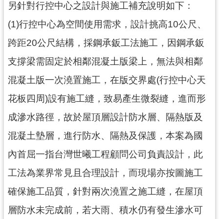
另針對行控中心之設計與施工補充說明如下：
政
府
(1)行控中心為空間使用需求，設計挑高10公尺、
網
跨距20公尺結構，採鋼承鈑工法施工，因鋼承鈑
站
資
支撐梁需固定於相鄰混凝土版梁上，無法與相鄰
料
開
混凝土版一次澆置施工，在版交界處(行控中心天
放
花板四周)設有施工縫，致易產生微裂縫，進而形
宣
告
成滲水路徑，故於屋頂層設計防水層、隔熱版及
市
混凝土墊層，進行防水、隔熱及保護，本案為國
府
內首屈一指台灣世曦工程顧問公司負責設計，此
官
方
工法為業界常見且合理設計，而現場亦按圖施工
L
I
確保施工品質，針對兩次澆置之施工縫，在屋頂
N
層防水未完成前，若大雨、積水仍有發生滲水可
E