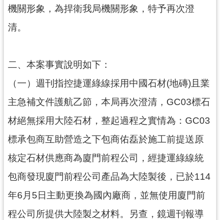
機關形象，為捍衛我局機關形象，特予再次澄
尋
清。
認
二、本案事實說明如下：
識
（一）週刊指控捷運綠線採用中國石材(地磚)且業
我
們
主急補文件護航乙節，本局再次澄清，GC03標石
訊
材絕無採用大陸石材，整起過程之實情為：GC03
息
標承包商互助營造之下包商佑磊於施工前提送原
公
告
核定石材供應商為廈門前程公司，經捷運綠線統
業
包商發現廈門前程公司產品為大陸製後，已於114
務
年6月5日主動更換為國內廠商，並無使用廈門前
資
訊
程公司所提供大陸製之材料。另查，鏡週刊報導