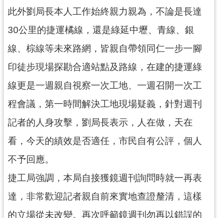
此外劉局長本人工作始終親力親為，不論是長達
30公里的捷運橘線，還是綠延中壢、青線、銀
線、棕線等未來路網，皆親自帶領同仁一步一腳
印徒步現場探勘合適站點及路線，在建的捷運綠
線更是一週親自視察一次工地、一週召開一次工
程會議，第一時間解決工地現場疑義，針對週刊
記者的人身攻擊，劉局長表示，人在做，天在
看，今天的績效是否適任，市民自有公評，個人
不予回應。
捷工局強調，本局自接獲鏡週刊詢問時就一再表
達，非常歡迎記者親自前來實地查證釐清，這樣
的立場從未改變。再次呼籲鏡週刊勿再以錯誤的