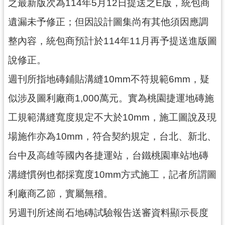
之最新版次為114年5月12日提送之E版，統包商
遺漏未予修正；但因設計圖集尚有其他須因應調
整內容，統包商預計於114年11月再予提送進版圖
說修正。
週刊所指地磚鋪貼溝縫10mm不符規範6mm，疑
似涉及圖利廠商1,000萬元。實為桃園捷運地磚施
工規範溝縫寬度規定不大於10mm，施工圖說及現
場施作亦為10mm，符合契約規定，台北、新北、
台中及高雄等國內各捷運站，台鐵桃園車站地磚
溝縫慣例也都採寬度10mm方式施工，記者所謂圖
利廠商乙節，實屬無稽。
另週刊所述崗石地磚試驗報告送審資料顯示長度