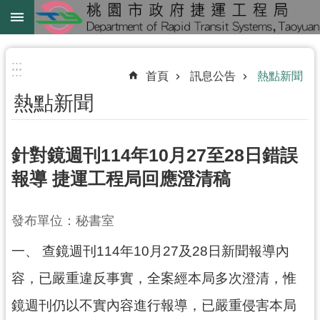
跳到主要內容區塊
綠
線
:::
:::
首頁
訊息公告
熱點新聞
綠
熱點新聞
延
中
壢
針對鏡週刊114年10月27至28日錯誤
鐵
報導 捷運工程局回應澄清稿
路
地
發布單位：秘書室
下
化
一、
查鏡週刊114年10月27及28日新聞報導內
進
容，已嚴重違反事實，全案經本局多次澄清，惟
階
鏡週刊仍以不實內容進行報導，已嚴重侵害本局
搜