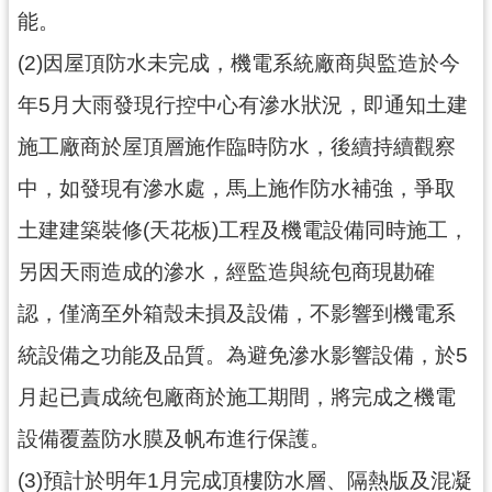
能。
捷
運
(2)因屋頂防水未完成，機電系統廠商與監造於今
局
年5月大雨發現行控中心有滲水狀況，即通知土建
怎
麼
施工廠商於屋頂層施作臨時防水，後續持續觀察
去
？
中，如發現有滲水處，馬上施作防水補強，爭取
土建建築裝修(天花板)工程及機電設備同時施工，
另因天雨造成的滲水，經監造與統包商現勘確
認，僅滴至外箱殼未損及設備，不影響到機電系
統設備之功能及品質。為避免滲水影響設備，於5
月起已責成統包廠商於施工期間，將完成之機電
設備覆蓋防水膜及帆布進行保護。
(3)預計於明年1月完成頂樓防水層、隔熱版及混凝