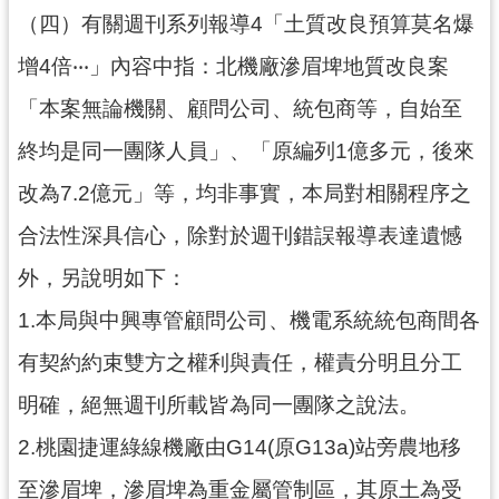
（四）有關週刊系列報導4「土質改良預算莫名爆
增4倍‧‧‧」內容中指：北機廠滲眉埤地質改良案
「本案無論機關、顧問公司、統包商等，自始至
終均是同一團隊人員」、「原編列1億多元，後來
改為7.2億元」等，均非事實，本局對相關程序之
合法性深具信心，除對於週刊錯誤報導表達遺憾
外，另說明如下：
1.本局與中興專管顧問公司、機電系統統包商間各
有契約約束雙方之權利與責任，權責分明且分工
明確，絕無週刊所載皆為同一團隊之說法。
2.桃園捷運綠線機廠由G14(原G13a)站旁農地移
至滲眉埤，滲眉埤為重金屬管制區，其原土為受