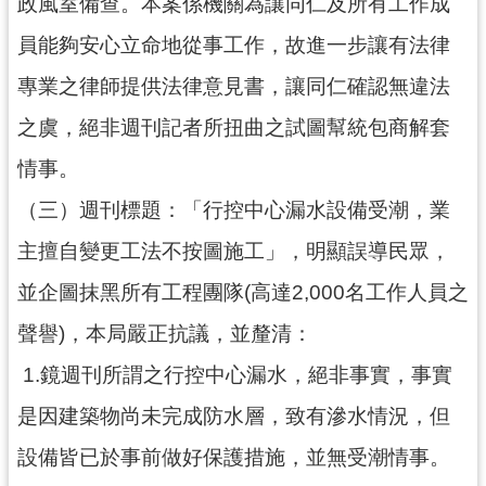
政風室備查。本案係機關為讓同仁及所有工作成
市
員能夠安心立命地從事工作，故進一步讓有法律
入
口
專業之律師提供法律意見書，讓同仁確認無違法
網
之虞，絕非週刊記者所扭曲之試圖幫統包商解套
站
情事。
隱
私
（三）週刊標題：「行控中心漏水設備受潮，業
權
主擅自變更工法不按圖施工」，明顯誤導民眾，
政
策
並企圖抹黑所有工程團隊(高達2,000名工作人員之
網
聲譽)，本局嚴正抗議，並釐清：
站
1.鏡週刊所謂之行控中心漏水，絕非事實，事實
安
全
是因建築物尚未完成防水層，致有滲水情況，但
政
設備皆已於事前做好保護措施，並無受潮情事。
策