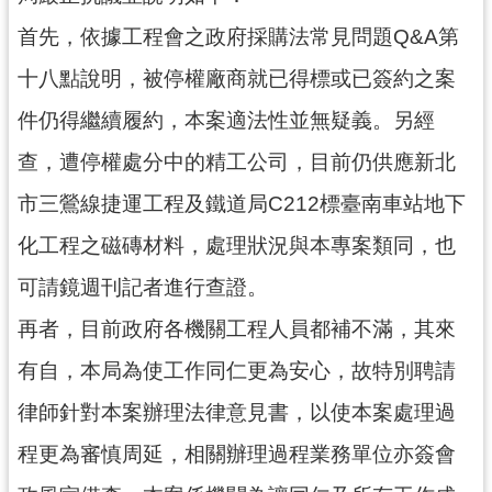
通
訊
首先，依據工程會之政府採購法常見問題Q&A第
錄
十八點說明，被停權廠商就已得標或已簽約之案
回
件仍得繼續履約，本案適法性並無疑義。另經
首
查，遭停權處分中的精工公司，目前仍供應新北
頁
市三鶯線捷運工程及鐵道局C212標臺南車站地下
網
站
化工程之磁磚材料，處理狀況與本專案類同，也
導
可請鏡週刊記者進行查證。
覽
再者，目前政府各機關工程人員都補不滿，其來
市
政
有自，本局為使工作同仁更為安心，故特別聘請
信
律師針對本案辦理法律意見書，以使本案處理過
箱
程更為審慎周延，相關辦理過程業務單位亦簽會
桃
園