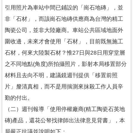
工
引用照片為車站中間已鋪設的「崗石地磚」，並
程
非「石材」，而該崗石地磚供應商為台灣的精工
進
度
陶瓷公司，並非大陸廠商。車站公共區域地面外
廉
圍收邊，未來才會使用「石材」，目前既無施工
政
石材，何來大陸製石材？惟27日與28日用穿堂層
平
臺
之不同地點(角度)所拍攝照片，影射本局移置部分
政
材料且去向不明，建議鏡週刊提供「移置前照
府
資
片」釐清真相，而不是用揣測來抹殺工作人員辛
訊
勤的付出。
公
開
（二）週刊報導「使用停權廠商(精工陶瓷石英地
機
磚)產品，還花公帑找律師出法律意見背書」，本
關
局嚴正抗議並說明如下：