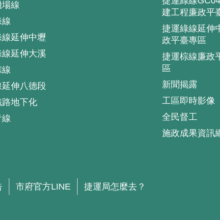
捷運綠線GC0
機場線
建工程廉政平
綠線
捷運綠線延伸
綠線延伸中壢
政平臺專區
綠線延伸大溪
捷運棕線廉政
區
棕線
新聞揭露
線延伸八德段
工區即時影像
鐵路地下化
全民督工
青線
施政成果資訊
.
告
市府官方LINE
捷運局怎麼去？