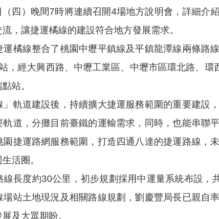
5日（四）晚間7時將連續召開4場地方說明會，詳細
交流，讓捷運橘線的建設符合地方發展需求。
捷運橘線整合了桃園中壢平鎮線及平鎮龍潭線兩條路
7站，經大興西路、中壢工業區、中壢市區環北路、環
端點站。
線」軌道建設後，持續擴大捷運服務範圍的重要建設
要軌道，分攤目前臺鐵的運輸需求，同時，也能串聯
桃園捷運路網服務範圍，打造四通八達的捷運路線，
同生活圈。
路線長度約30公里，初步規劃採用中運量系統布設，共
線場站土地現況及相關路線規劃，劉慶豐局長已親自
發展及大眾期盼。