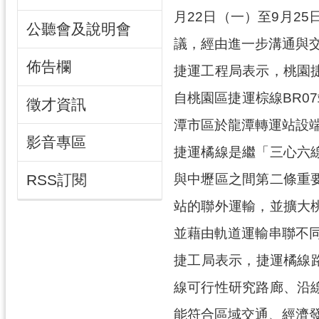
月22日（一）至9月2
公聽會及說明會
議，經由進一步溝通與
佈告欄
捷運工程局表示，桃園
自桃園區捷運棕線BR0
徵才資訊
潭市區於龍潭轉運站設
影音專區
捷運橘線是繼「三心六
與中壢區之間第二條重
RSS訂閱
站的聯外運輸，並擴大
並藉由軌道運輸串聯不
捷工局表示，捷運橘線
線可行性研究路廊、沿
能符合區域交通、經濟