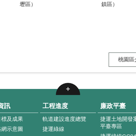
壢區）
鎮區）
桃園區介
資訊
工程進度
廉政平臺
目標及成果
軌道建設進度總覽
捷運土地開發
平臺專區
路網示意圖
捷運綠線