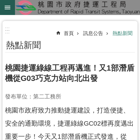
跳到主要內容區塊
綠
線
:::
:::
首頁
訊息公告
熱點新聞
綠
熱點新聞
延
中
壢
桃園捷運綠線工程再邁進！又1部潛盾
鐵
機從G03巧克力站向北出發
路
地
發布單位：第二工務所
下
化
桃園市政府致力推動捷運建設，打造便捷、
進
安全的通勤環境，捷運綠線GC02標再度邁出
階
重要一步！今天又1部潛盾機正式發進，從
搜