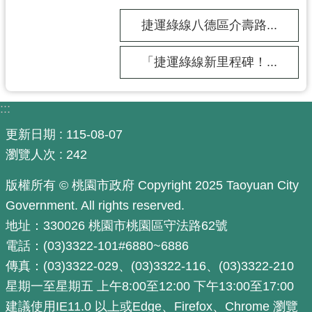
政
捷運綠線八德區介壽路...
府
網
站
「捷運綠線新里程碑！...
資
料
:::
開
放
更新日期
115-08-07
宣
瀏覽人次
242
告
版權所有 © 桃園市政府 Copyright 2025 Taoyuan City
市
Government. All rights reserved.
府
官
地址：330026 桃園市桃園區守法路62號
方
電話：(03)3322-101#6880~6886
L
傳真：(03)3322-029、(03)3322-116、(03)3322-210
I
N
星期一至星期五 上午8:00至12:00 下午13:00至17:00
E
建議使用IE11.0 以上或Edge、Firefox、Chrome 瀏覽