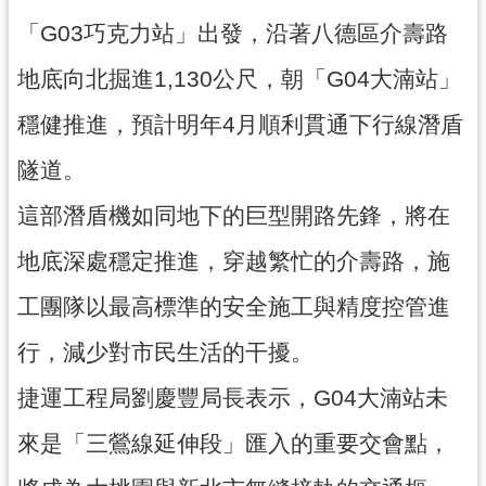
尋
「G03巧克力站」出發，沿著八德區介壽路
地底向北掘進1,130公尺，朝「G04大湳站」
穩健推進，預計明年4月順利貫通下行線潛盾
認
識
隧道。
我
們
這部潛盾機如同地下的巨型開路先鋒，將在
訊
地底深處穩定推進，穿越繁忙的介壽路，施
息
工團隊以最高標準的安全施工與精度控管進
公
告
行，減少對市民生活的干擾。
業
捷運工程局劉慶豐局長表示，G04大湳站未
務
資
來是「三鶯線延伸段」匯入的重要交會點，
訊