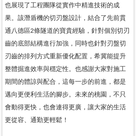
通
也展現了工程團隊從實作中精進技術的成
訊
錄
果。該潛盾機的切刃盤設計，結合了先前貫
通八德區2條隧道的寶貴經驗，針對個別切刃
回
首
齒的底部結構進行加強，同時也針對刃盤切
頁
刃齒的排列方式重新優化配置，希冀能提升
網
站
整體掘進效率與穩定性。也感謝大家對施工
導
期間的體諒與配合，這每一步的前進，都是
覽
邁向更便利生活的腳步。未來的桃園，不只
市
政
會動得更快，也會連得更廣，讓大家的生活
信
箱
更從容、通勤更輕鬆！
桃
園