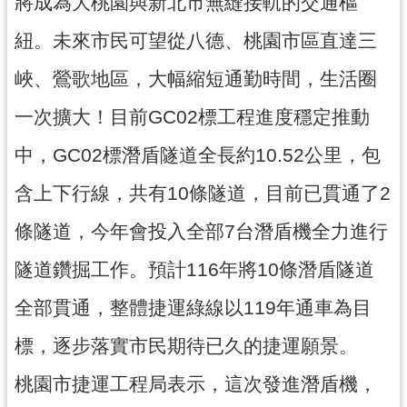
將成為大桃園與新北市無縫接軌的交通樞
工
程
紐。未來市民可望從八德、桃園市區直達三
進
峽、鶯歌地區，大幅縮短通勤時間，生活圈
度
一次擴大！目前GC02標工程進度穩定推動
廉
政
中，GC02標潛盾隧道全長約10.52公里，包
平
臺
含上下行線，共有10條隧道，目前已貫通了2
政
條隧道，今年會投入全部7台潛盾機全力進行
府
資
隧道鑽掘工作。預計116年將10條潛盾隧道
訊
全部貫通，整體捷運綠線以119年通車為目
公
開
標，逐步落實市民期待已久的捷運願景。
機
桃園市捷運工程局表示，這次發進潛盾機，
關