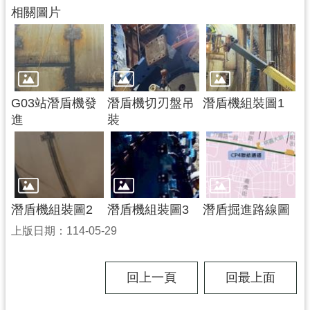
相關圖片
市
入
口
網
站
G03站潛盾機發
潛盾機切刃盤吊
潛盾機組裝圖1
隱
進
裝
私
權
政
策
潛盾機組裝圖2
潛盾機組裝圖3
潛盾掘進路線圖
網
站
上版日期：114-05-29
安
全
政
回上一頁
回最上面
策