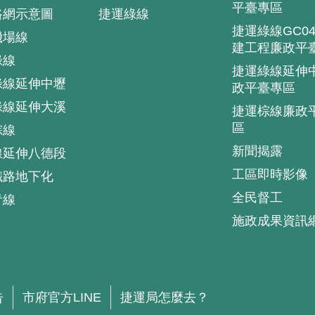
平臺專區
路網示意圖
捷運綠線
捷運綠線GC0
機場線
建工程廉政平
綠線
捷運綠線延伸
綠線延伸中壢
政平臺專區
綠線延伸大溪
捷運棕線廉政
區
棕線
新聞揭露
線延伸八德段
工區即時影像
鐵路地下化
全民督工
青線
施政成果資訊
.
告
市府官方LINE
捷運局怎麼去？