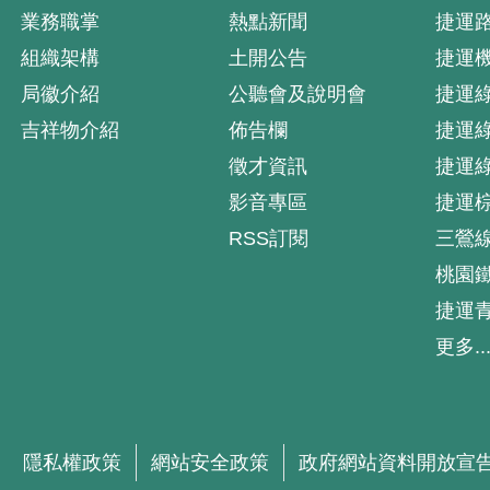
業務職掌
熱點新聞
捷運
組織架構
土開公告
捷運
局徽介紹
公聽會及說明會
捷運
吉祥物介紹
佈告欄
捷運
徵才資訊
捷運
影音專區
捷運
RSS訂閱
三鶯
桃園
捷運
更多..
隱私權政策
網站安全政策
政府網站資料開放宣