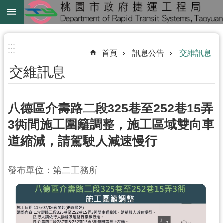
跳到主要內容區塊
綠
線
:::
:::
首頁
訊息公告
交維訊息
綠
交維訊息
延
中
壢
八德區介壽路二段325巷至252巷15弄
鐵
3衖間施工圍籬調整，施工區域雙向車
路
道縮減，請駕駛人減速慢行
地
下
化
發布單位：第二工務所
進
階
搜