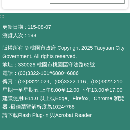
通
訊
錄
:::
更新日期
115-08-07
回
瀏覽人次
198
首
頁
版權所有 © 桃園市政府 Copyright 2025 Taoyuan City
Government. All rights reserved.
網
站
地址：330026 桃園市桃園區守法路62號
導
電話：(03)3322-101#6880~6886
覽
傳真：(03)3322-029、(03)3322-116、(03)3322-210
市
星期一至星期五 上午8:00至12:00 下午13:00至17:00
政
建議使用IE11.0 以上或Edge、Firefox、Chrome 瀏覽
信
器 ‧最佳瀏覽解析度為1024*768
箱
請下載Flash Plug-in 與Acrobat Reader
桃
園