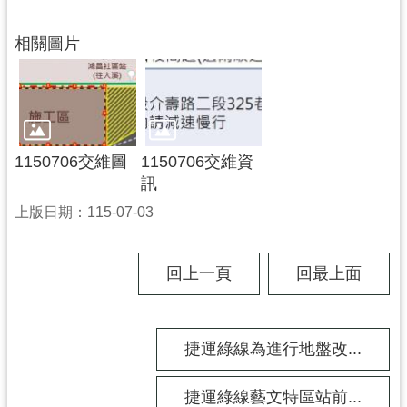
工
程
相關圖片
進
度
廉
政
平
1150706交維圖
1150706交維資
臺
訊
上版日期：115-07-03
政
府
資
回上一頁
回最上面
訊
公
開
捷運綠線為進行地盤改...
機
關
捷運綠線藝文特區站前...