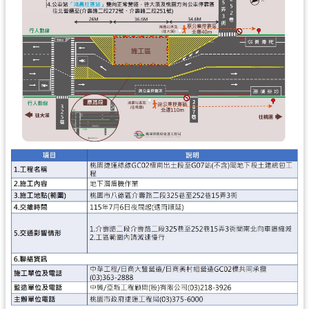
尋
認
識
我
們
訊
息
公
告
業
務
資
訊