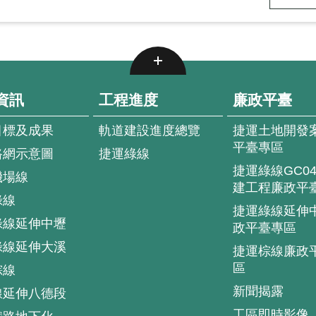
資訊
工程進度
廉政平臺
目標及成果
軌道建設進度總覽
捷運土地開發
平臺專區
路網示意圖
捷運綠線
捷運綠線GC0
機場線
建工程廉政平
綠線
捷運綠線延伸
綠線延伸中壢
政平臺專區
綠線延伸大溪
捷運棕線廉政
區
棕線
新聞揭露
線延伸八德段
工區即時影像