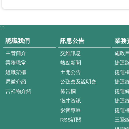
:::
認識我們
訊息公告
業務
主管簡介
交維訊息
施政
業務職掌
熱點新聞
捷運
組織架構
土開公告
捷運
局徽介紹
公聽會及說明會
捷運
吉祥物介紹
佈告欄
捷運
徵才資訊
捷運
影音專區
捷運
RSS訂閱
三鶯