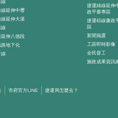
綠線
捷運綠線延伸
綠線延伸中壢
政平臺專區
綠線延伸大溪
捷運棕線廉政
區
棕線
新聞揭露
線延伸八德段
工區即時影像
鐵路地下化
全民督工
青線
施政成果資訊
.
告
市府官方LINE
捷運局怎麼去？