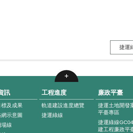
捷運綠
資訊
工程進度
廉政平臺
目標及成果
軌道建設進度總覽
捷運土地開發
平臺專區
路網示意圖
捷運綠線
捷運綠線GC0
機場線
建工程廉政平