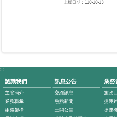
上版日期：110-10-13
:::
認識我們
訊息公告
業務
主管簡介
交維訊息
施政
業務職掌
熱點新聞
捷運
組織架構
土開公告
捷運