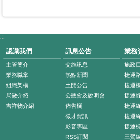
:::
認識我們
訊息公告
業務
主管簡介
交維訊息
施政
業務職掌
熱點新聞
捷運
組織架構
土開公告
捷運
局徽介紹
公聽會及說明會
捷運
吉祥物介紹
佈告欄
捷運
徵才資訊
捷運
影音專區
捷運
RSS訂閱
三鶯