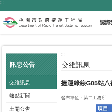
:::
跳到主要內容區塊
認識
:::
:::
交維訊息
訊息公告
交維訊息
捷運綠線G05站
熱點新聞
發布單位：第二工務所
土開公告