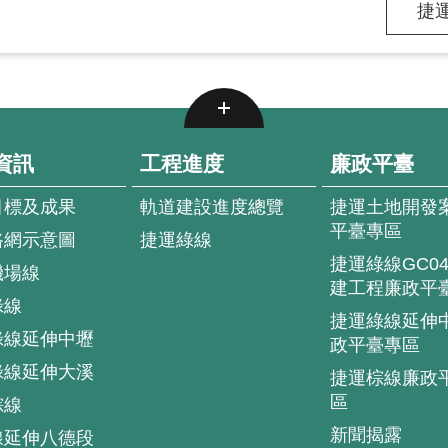
捷運
資訊
工程進度
廉政平臺
目標及成果
軌道建設進度總覽
捷運土地開發
平臺專區
路網示意圖
捷運綠線
捷運綠線GC0
機場線
建工程廉政平
綠線
捷運綠線延伸
綠線延伸中壢
政平臺專區
綠線延伸大溪
捷運棕線廉政
區
棕線
新聞揭露
線延伸八德段