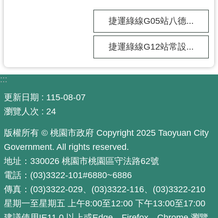
政
府
捷運綠線G05站八德...
網
站
捷運綠線G12站常設...
資
料
開
:::
放
更新日期
115-08-07
宣
瀏覽人次
24
告
版權所有 © 桃園市政府 Copyright 2025 Taoyuan City
市
府
Government. All rights reserved.
官
地址：330026 桃園市桃園區守法路62號
方
電話：(03)3322-101#6880~6886
L
傳真：(03)3322-029、(03)3322-116、(03)3322-210
I
N
星期一至星期五 上午8:00至12:00 下午13:00至17:00
E
建議使用IE11.0 以上或Edge、Firefox、Chrome 瀏覽