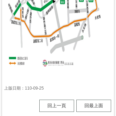
市
入
口
網
站
隱
私
權
政
策
網
站
上版日期：110-09-25
安
全
政
回上一頁
回最上面
策