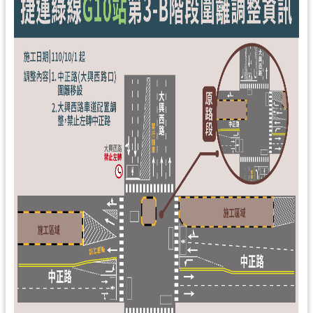
工
程
進
度
廉
政
平
臺
政
府
資
訊
公
開
機
關