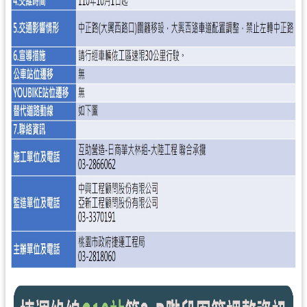
尋
認
識
我
們
訊
息
公
告
業
務
資
訊