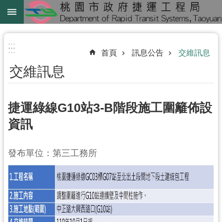
跳到主要內容區塊
綠
線
:::
:::
首頁
訊息公告
交維訊息
綠
交維訊息
延
中
壢
捷運綠線G10站3-B階段施工圍籬佈設
鐵
資訊
路
地
發布單位：第三工務所
下
化
進
階
搜