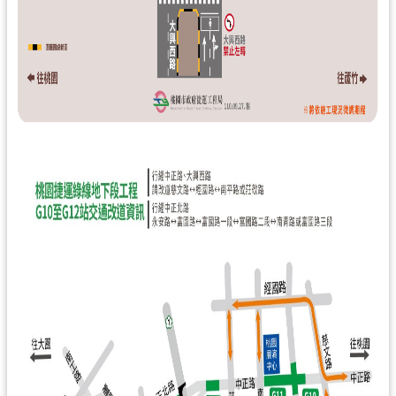
通
訊
錄
回
首
頁
網
站
導
覽
市
政
信
箱
桃
園