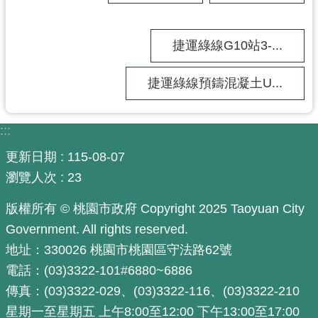
政
府
捷運綠線G10站3-...
網
站
資
捷運綠線預鑄混凝土U...
料
開
:::
放
宣
更新日期
115-08-07
告
瀏覽人次
23
市
版權所有 © 桃園市政府 Copyright 2025 Taoyuan City
府
官
Government. All rights reserved.
方
地址：330026 桃園市桃園區守法路62號
L
電話：(03)3322-101#6880~6886
I
傳真：(03)3322-029、(03)3322-116、(03)3322-210
N
E
星期一至星期五 上午8:00至12:00 下午13:00至17:00