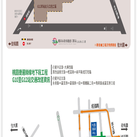
通
訊
錄
回
首
頁
網
站
導
覽
市
政
信
箱
桃
園