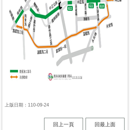
市
入
口
網
站
隱
私
權
政
策
網
站
安
上版日期：110-09-24
全
政
策
回上一頁
回最上面