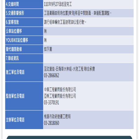
尋
認
識
我
們
訊
息
公
告
業
務
資
訊