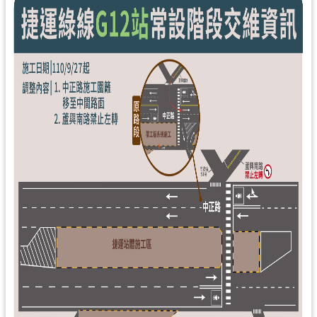
工
程
進
度
廉
政
平
臺
政
府
資
訊
公
開
機
關