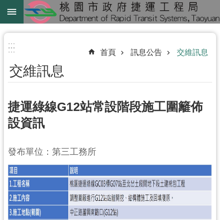
跳到主要內容區塊
綠
線
:::
:::
首頁
訊息公告
交維訊息
綠
交維訊息
延
中
壢
捷運綠線G12站常設階段施工圍籬佈
鐵
設資訊
路
地
發布單位：第三工務所
下
化
進
階
搜