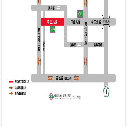
通
訊
錄
回
首
頁
網
站
導
覽
市
政
信
箱
桃
園