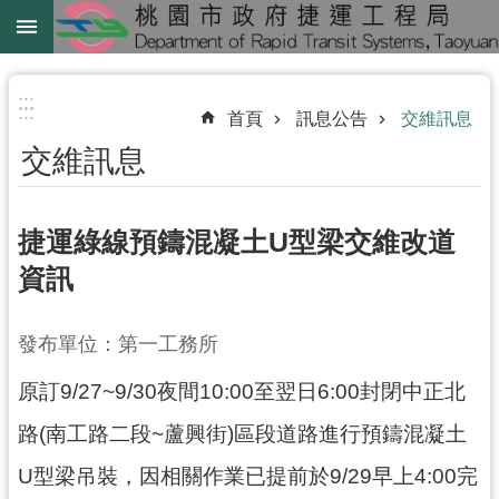
跳到主要內容區塊
綠
線
:::
:::
首頁
訊息公告
交維訊息
綠
交維訊息
延
中
壢
捷運綠線預鑄混凝土U型梁交維改道
鐵
資訊
路
地
發布單位：第一工務所
下
化
原訂9/27~9/30夜間10:00至翌日6:00封閉中正北
進
路(南工路二段~蘆興街)區段道路進行預鑄混凝土
階
U型梁吊裝，因相關作業已提前於9/29早上4:00完
搜