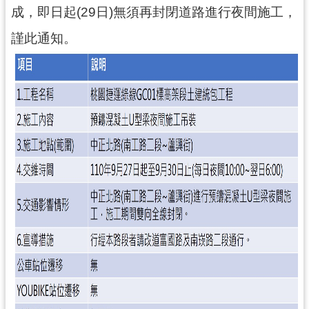
成，即日起(29日)無須再封閉道路進行夜間施工，
尋
謹此通知。
認
識
我
們
訊
息
公
告
業
務
資
訊