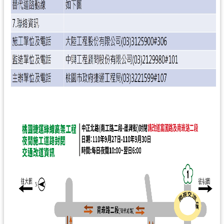
工
程
進
度
廉
政
平
臺
政
府
資
訊
公
開
機
關