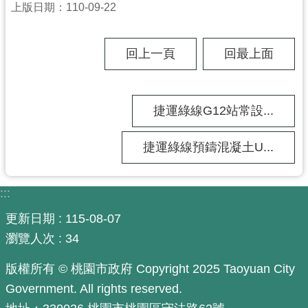
上版日期：110-09-22
市
入
口
回上一頁
回最上面
網
站
捷運綠線G12站常設...
隱
私
捷運綠線預鑄混凝土U...
權
政
策
:::
網
更新日期
115-08-07
站
瀏覽人次
34
安
全
版權所有 © 桃園市政府 Copyright 2025 Taoyuan City
政
Government. All rights reserved.
策