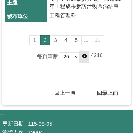
年工程成果參訪活動圓滿結束
工程管理科
1
2
3
4
5
...
11
/
216
每頁筆數
回上一頁
回最上面
:::
更新日期
115-08-05
瀏覽人次
13604