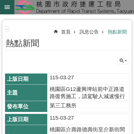
跳到主要內容區塊
綠
線
:::
:::
首頁
訊息公告
熱點新聞
綠
熱點新聞
延
中
壢
鐵
115-03-27
路
地
桃園區G12蘆興埤站前中正路道
下
路復舊施工，請駕駛人減速慢行
化
第三工務所
進
115-03-27
階
桃園區介壽路德壽街至介新街間
搜