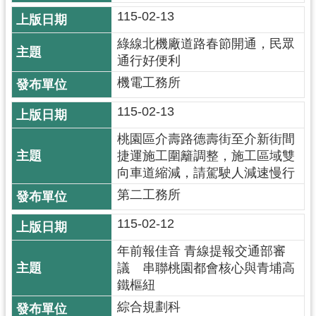
工
115-02-13
程
綠線北機廠道路春節開通，民眾
進
通行好便利
度
機電工務所
廉
政
115-02-13
平
桃園區介壽路德壽街至介新街間
臺
捷運施工圍籬調整，施工區域雙
政
向車道縮減，請駕駛人減速慢行
府
第二工務所
資
訊
115-02-12
公
年前報佳音 青線提報交通部審
開
議 串聯桃園都會核心與青埔高
機
鐵樞紐
關
綜合規劃科