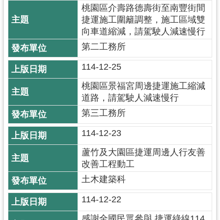
桃園區介壽路德壽街至南豐街間
捷
捷運施工圍籬調整，施工區域雙
運
向車道縮減，請駕駛人減速慢行
局
怎
第二工務所
麼
114-12-25
去
？
桃園區景福宮周邊捷運施工縮減
道路，請駕駛人減速慢行
第三工務所
114-12-23
蘆竹及大園區捷運周邊人行友善
改善工程動工
土木建築科
114-12-22
感謝全國民眾參與 捷運綠線114