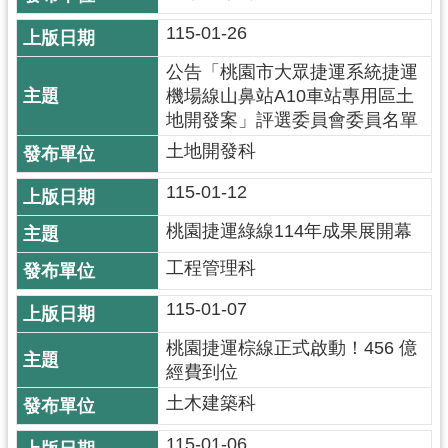
市
115-01-26
入
口
公告「桃園市大眾捷運系統捷運
網
機場線山鼻站A10車站專用區土
站
地開發案」評選委員會委員名單
土地開發科
隱
私
115-01-12
權
桃園捷運綠線114年成果展開幕
政
策
工程管理科
網
115-01-07
站
桃園捷運棕線正式啟動！456 億
安
經費到位
全
政
土木建築科
策
115-01-06