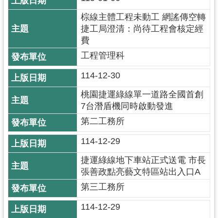
政
棕線主體工程未動工 網謠傳空轉
府
捷工局澄清：尚待工程會核定經
網
費
站
資
工程管理科
料
114-12-30
開
放
桃園捷運綠線單一道路全國首創
宣
7台潛盾機同時啟動發進
告
第二工務所
市
114-12-29
府
官
捷運綠線地下車站正式送電 市長
方
張善政點亮藝文特區站出入口A
L
第三工務所
I
N
114-12-29
E