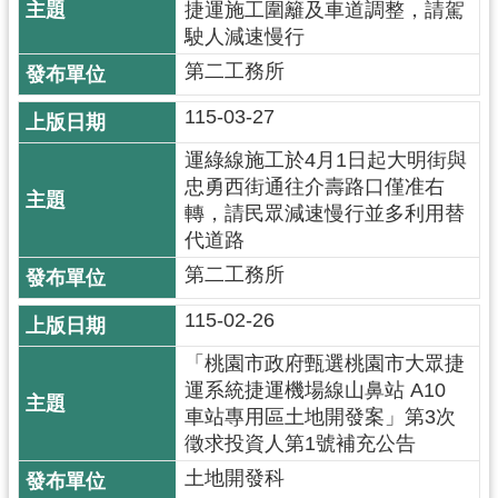
捷運施工圍籬及車道調整，請駕
尋
駛人減速慢行
第二工務所
115-03-27
認
運綠線施工於4月1日起大明街與
識
忠勇西街通往介壽路口僅准右
我
轉，請民眾減速慢行並多利用替
們
代道路
訊
第二工務所
息
公
115-02-26
告
「桃園市政府甄選桃園市大眾捷
業
運系統捷運機場線山鼻站 A10
務
車站專用區土地開發案」第3次
資
徵求投資人第1號補充公告
訊
土地開發科