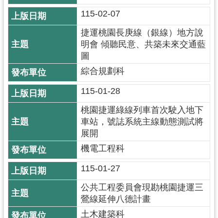
通
訊
115-02-07
錄
捷運桃園長庚線（銀線）地方說
明會 傾聽民意、共築未來交通藍
回
圖
首
綜合規劃科
頁
115-01-28
網
站
桃園捷運綠線列車首次駛入地下
導
車站，號誌系統主線動態測試將
覽
展開
機電工程科
市
政
115-01-27
信
箱
公共工程委員會現勘桃園捷運三
鶯線延伸八德計畫
桃
土木建築科
園